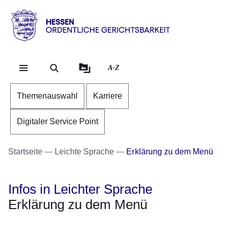
Direkt zum Kopf der Se
Direkt zum Inhalt
Direkt zum Fuß der Sei
Hessen
-
Ordentliche
A-Z
Gerichtsbarkeit
Themenauswahl
Karriere
Digitaler Service Point
Startseite
Leichte Sprache
Erklärung zu dem Menü
Infos in Leichter Sprache
Erklärung zu dem Menü