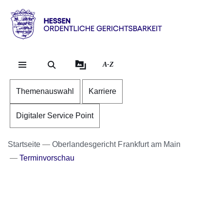
Direkt zum Kopf der Se
Direkt zum Inhalt
Direkt zum Fuß der Sei
Hessen
-
Ordentliche
A-Z
Gerichtsbarkeit
Themenauswahl
Karriere
Digitaler Service Point
Startseite
Oberlandesgericht Frankfurt am Main
Terminvorschau