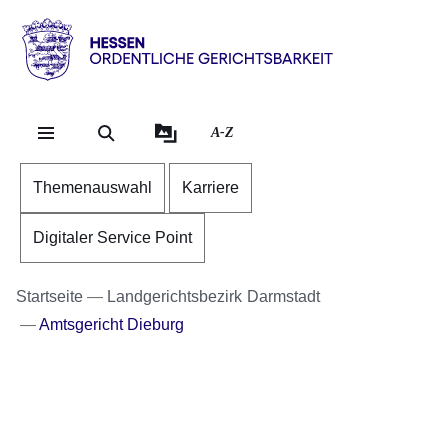
Direkt zum Kopf der S
Direkt zum Inhalt
Direkt zum Fuß der Se
Hessen
-
Ordentliche
A-Z
Gerichtsbarkeit
Themenauswahl
Karriere
Digitaler Service Point
Startseite
Landgerichtsbezirk Darmstadt
Amtsgericht Dieburg