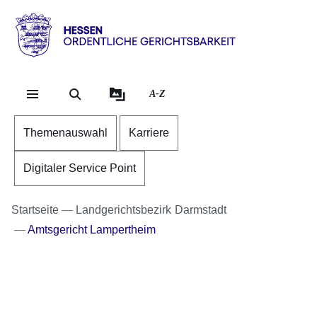
Direkt zum Kopf der S
Direkt zum Inhalt
Direkt zum Fuß der Se
Hessen
-
Ordentliche
A-Z
Gerichtsbarkeit
Themenauswahl
Karriere
Digitaler Service Point
Startseite
Landgerichtsbezirk Darmstadt
Amtsgericht Lampertheim