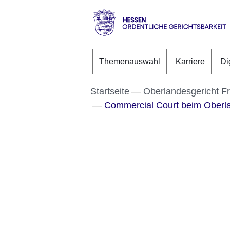
Direkt zum Kopf der S
Direkt zum Inhalt
Direkt zum Fuß der Se
Hessen
-
Themenauswahl
Karriere
Di
Ordentliche
Gerichtsbarkeit
Startseite
Oberlandesgericht F
Commercial Court beim Oberla