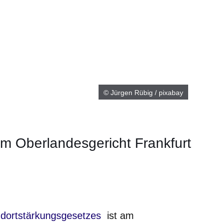
© Jürgen Rübig / pixabay
m Oberlandesgericht Frankfurt
er
Fenster
euen Fenster
em neuen Fenster
 in einem neuen Fenster
ndortstärkungsgesetzes
ist am