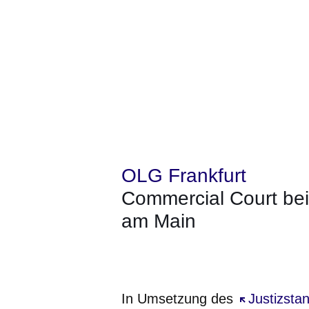
OLG Frankfurt
Commercial Court bei
am Main
Öffnet sich in einem neuen Fenster
Öffnet sich in einem neuen Fenst
Öffnet sich in einem neuen 
Öffnet sich in einem n
Öffnet sich in ein
In Umsetzung des
Öffnet sich
Justizsta