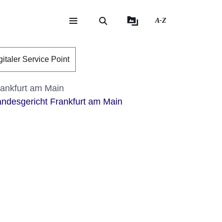
A-Z
eite
ite
gitaler Service Point
rankfurt am Main
ndesgericht Frankfurt am Main