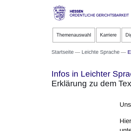
Direkt zum Kopf der S
Direkt zum Inhalt
Direkt zum Fuß der Se
Hessen
-
Themenauswahl
Karriere
Di
Ordentliche
Gerichtsbarkeit
Startseite
Leichte Sprache
Er
Infos in Leichter Spr
Erklärung zu dem Text 
Uns
Hie
unt