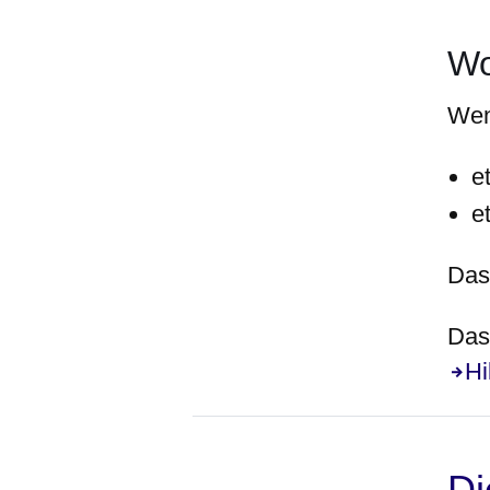
Wo
Wen
e
e
Das
Das 
Hi
Di