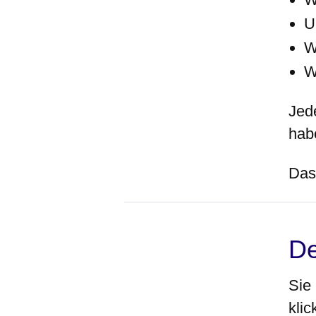
U
W
W
Jed
hab
Das
De
Sie
klic