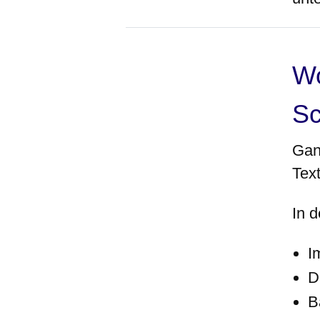
Wo
Sc
Ga
Text
In 
I
D
B