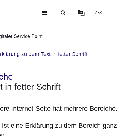
A-Z
eite
ite
gitaler Service Point
klärung zu dem Text in fetter Schrift
ache
in fetter Schrift
ere Internet-Seite hat mehrere Bereiche.
r ist eine Erklärung zu dem Bereich ganz
en
.