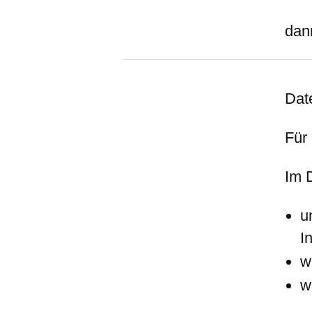
dan
Dat
Für
Im 
u
I
w
w