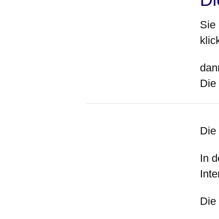
Sie
klic
dan
Die 
Die 
In d
Inte
Die 