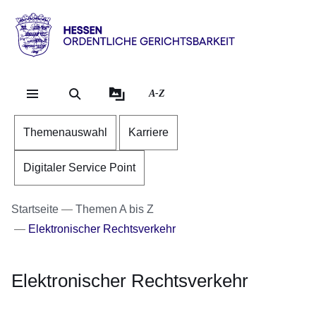
Direkt zum Kopf der Se
Direkt zum Inhalt
Direkt zum Fuß der Sei
Hessen
-
Ordentliche
A-Z
Gerichtsbarkeit
Themenauswahl
Karriere
Digitaler Service Point
Startseite
Themen A bis Z
Elektronischer Rechtsverkehr
Elektronischer Rechtsverkehr