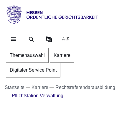
Direkt zum Kopf der S
Direkt zum Inhalt
Direkt zum Fuß der Se
Hessen
-
Ordentliche
A-Z
Gerichtsbarkeit
Themenauswahl
Karriere
Digitaler Service Point
Startseite
Karriere
Rechtsreferendarausbildung
Pflichtstation Verwaltung