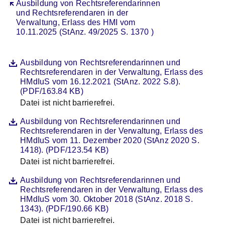
Öffnet sich in einem neuen Fenster
Ausbildung von Rechtsreferendarinnen
und Rechtsreferendaren in der
Verwaltung, Erlass des HMI vom
10.11.2025 (StAnz. 49/2025 S. 1370 )
Datei
Öffnet sich in einem neuen Fenster
Ausbildung von Rechtsreferendarinnen und
Rechtsreferendaren in der Verwaltung, Erlass des
HMdIuS vom 16.12.2021 (StAnz. 2022 S.8).
(PDF/163.84 KB)
Datei ist nicht barrierefrei.
Beschreibung
Datei
Öffnet sich in einem neuen Fenster
Ausbildung von Rechtsreferendarinnen und
Rechtsreferendaren in der Verwaltung, Erlass des
HMdIuS vom 11. Dezember 2020 (StAnz 2020 S.
1418). (PDF/123.54 KB)
Datei ist nicht barrierefrei.
Beschreibung
Datei
Öffnet sich in einem neuen Fenster
Ausbildung von Rechtsreferendarinnen und
Rechtsreferendaren in der Verwaltung, Erlass des
HMdIuS vom 30. Oktober 2018 (StAnz. 2018 S.
1343). (PDF/190.66 KB)
Datei ist nicht barrierefrei.
Beschreibung