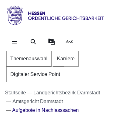
Direkt zum Kopf der Se
Direkt zum Inhalt
Direkt zum Fuß der Sei
Hessen
-
Ordentliche
A-Z
Gerichtsbarkeit
Themenauswahl
Karriere
Digitaler Service Point
Startseite
Landgerichtsbezirk Darmstadt
Amtsgericht Darmstadt
Aufgebote in Nachlasssachen