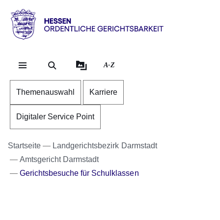
Direkt zum Kopf der Se
Direkt zum Inhalt
Direkt zum Fuß der Sei
Hessen
-
Ordentliche
A-Z
Gerichtsbarkeit
Themenauswahl
Karriere
Digitaler Service Point
Startseite
Landgerichtsbezirk Darmstadt
Amtsgericht Darmstadt
Gerichtsbesuche für Schulklassen