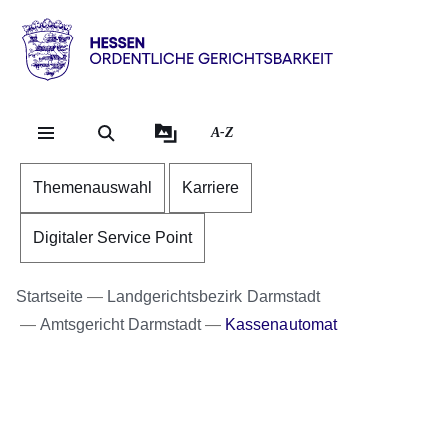
Direkt zum Kopf der Se
Direkt zum Inhalt
Direkt zum Fuß der Sei
Hessen
-
Ordentliche
A-Z
Gerichtsbarkeit
Themenauswahl
Karriere
Digitaler Service Point
Startseite
Landgerichtsbezirk Darmstadt
Amtsgericht Darmstadt
Kassenautomat