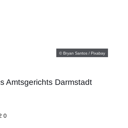
© Bryan Santos / Pixabay
es Amtsgerichts Darmstadt
2 0