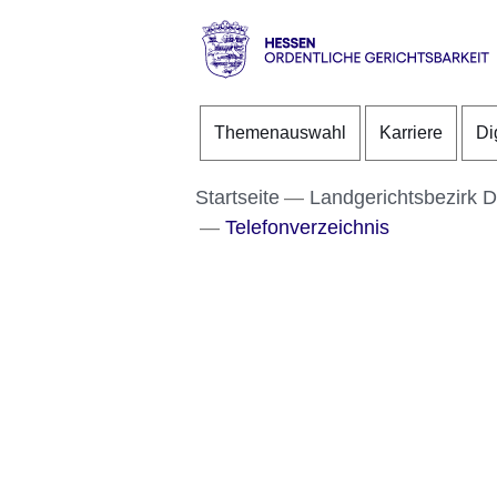
Direkt zum Kopf der S
Direkt zum Inhalt
Direkt zum Fuß der Se
Hessen
-
Themenauswahl
Karriere
Di
Ordentliche
Gerichtsbarkeit
Startseite
Landgerichtsbezirk 
Telefonverzeichnis