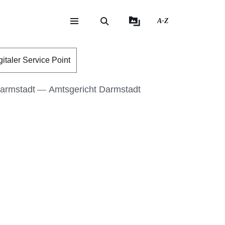
A-Z
eite
ite
gitaler Service Point
Darmstadt
Amtsgericht Darmstadt