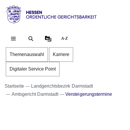
Direkt zum Kopf der Se
Direkt zum Inhalt
Direkt zum Fuß der Sei
Hessen
-
Ordentliche
A-Z
Gerichtsbarkeit
Themenauswahl
Karriere
Digitaler Service Point
Startseite
Landgerichtsbezirk Darmstadt
Amtsgericht Darmstadt
Versteigerungstermine