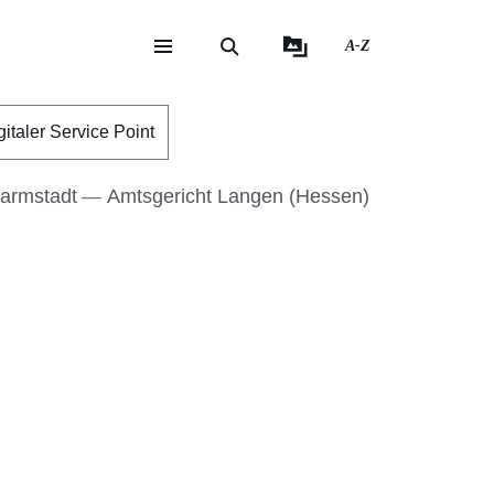
A-Z
eite
ite
gitaler Service Point
Darmstadt
Amtsgericht Langen (Hessen)