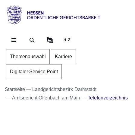
Direkt zum Kopf der Se
Direkt zum Inhalt
Direkt zum Fuß der Sei
Hessen
-
Ordentliche
A-Z
Gerichtsbarkeit
Themenauswahl
Karriere
Digitaler Service Point
Startseite
Landgerichtsbezirk Darmstadt
Amtsgericht Offenbach am Main
Telefonverzeichnis