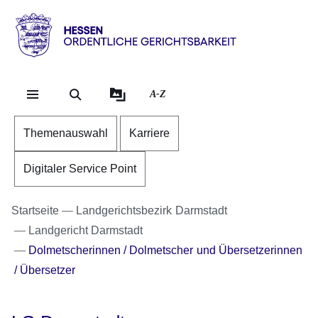
Direkt zum Kopf der Se
Direkt zum Inhalt
Direkt zum Fuß der Sei
Hessen
-
Ordentliche
A-Z
Gerichtsbarkeit
Themenauswahl
Karriere
Digitaler Service Point
Startseite
Landgerichtsbezirk Darmstadt
Landgericht Darmstadt
Dolmetscherinnen / Dolmetscher und Übersetzerinnen
/ Übersetzer