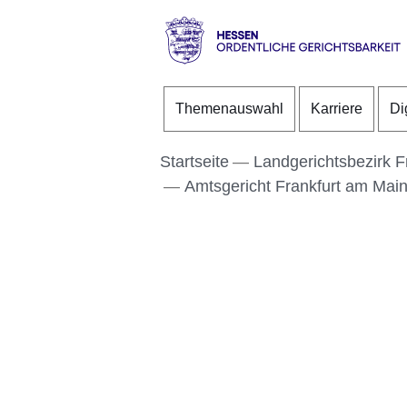
Direkt zum Kopf der S
Direkt zum Inhalt
Direkt zum Fuß der Se
Hessen
-
Themenauswahl
Karriere
Di
Ordentliche
Gerichtsbarkeit
Startseite
Landgerichtsbezirk F
Amtsgericht Frankfurt am Mai