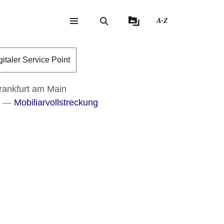
A-Z
eite
ite
gitaler Service Point
rankfurt am Main
n
Mobiliarvollstreckung