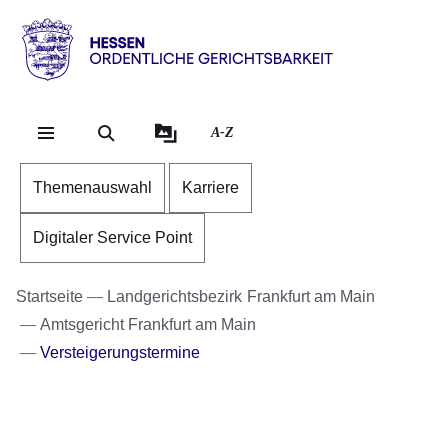
Direkt zum Kopf der Se
Direkt zum Inhalt
Direkt zum Fuß der Sei
Hessen
-
Ordentliche
A-Z
Gerichtsbarkeit
Themenauswahl
Karriere
Digitaler Service Point
Startseite
Landgerichtsbezirk Frankfurt am Main
Amtsgericht Frankfurt am Main
Versteigerungstermine