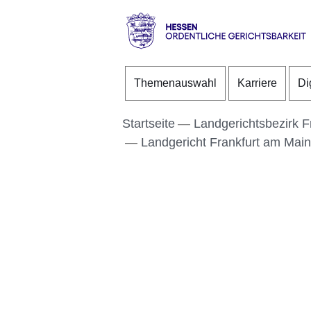
Direkt zum Kopf der S
Direkt zum Inhalt
Direkt zum Fuß der Se
Hessen
-
Themenauswahl
Karriere
Di
Ordentliche
Gerichtsbarkeit
Startseite
Landgerichtsbezirk F
Landgericht Frankfurt am Main