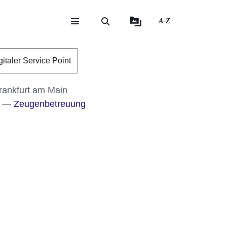
A-Z
eite
ite
gitaler Service Point
rankfurt am Main
Zeugenbetreuung