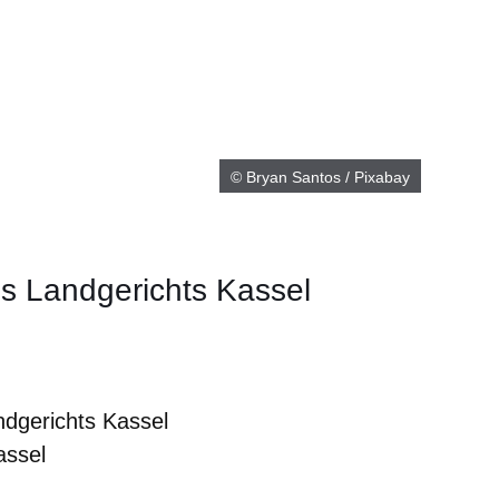
© Bryan Santos / Pixabay
es Landgerichts Kassel
ndgerichts Kassel
assel