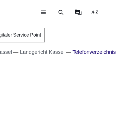
A-Z
eite
ite
gitaler Service Point
assel
Landgericht Kassel
Telefonverzeichnis