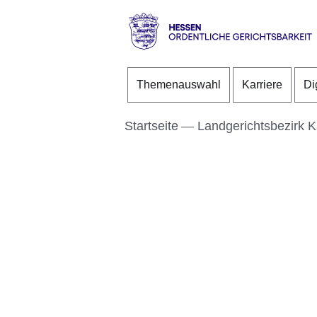
Direkt zum Kopf der S
Direkt zum Inhalt
Direkt zum Fuß der Se
Hessen
-
Themenauswahl
Karriere
Di
Ordentliche
Gerichtsbarkeit
Startseite
Landgerichtsbezirk K