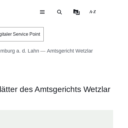
A-Z
eite
ite
gitaler Service Point
imburg a. d. Lahn
Amtsgericht Wetzlar
ätter des Amtsgerichts Wetzlar