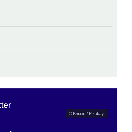
ter
© Krissie / Pixabay