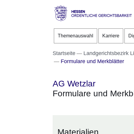
Direkt zum Kopf der S
Direkt zum Inhalt
Direkt zum Fuß der Se
Hessen
-
Themenauswahl
Karriere
Di
Ordentliche
Gerichtsbarkeit
Startseite
Landgerichtsbezirk L
Formulare und Merkblätter
AG Wetzlar
Formulare und Merkbl
Materialien