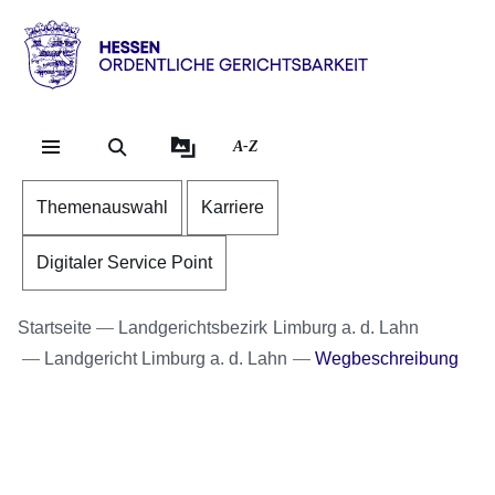
Direkt zum Kopf der Se
Direkt zum Inhalt
Direkt zum Fuß der Sei
Hessen
-
Ordentliche
A-Z
Gerichtsbarkeit
Themenauswahl
Karriere
Digitaler Service Point
Startseite
Landgerichtsbezirk Limburg a. d. Lahn
Landgericht Limburg a. d. Lahn
Wegbeschreibung