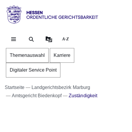
Direkt zum Kopf der Se
Direkt zum Inhalt
Direkt zum Fuß der Sei
Hessen
-
Ordentliche
A-Z
Gerichtsbarkeit
Themenauswahl
Karriere
Digitaler Service Point
Startseite
Landgerichtsbezirk Marburg
Amtsgericht Biedenkopf
Zuständigkeit