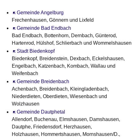
Öffnet sich in einem neuen Fenster
Gemeinde Angelburg
Frechenhausen, Gönnern und Lixfeld
Öffnet sich in einem neuen Fenster
Gemeinde Bad Endbach
Bad Endbach, Bottenhorn, Dernbach, Günterod,
Hartenrod, Hülshof, Schlierbach und Wommelshausen
Öffnet sich in einem neuen Fenster
Stadt Biedenkopf
Biedenkopf, Breidenstein, Dexbach, Eckelshausen,
Engelbach, Katzenbach, Kombach, Wallau und
Weifenbach
Öffnet sich in einem neuen Fenster
Gemeinde Breidenbach
Achenbach, Breidenbach, Kleingladenbach,
Niederdieten, Oberdieten, Wiesenbach und
Wolzhausen
Öffnet sich in einem neuen Fenster
Gemeinde Dautphetal
Allendorf, Buchenau, Elmshausen, Damshausen,
Dautphe, Friedensdorf, Herzhausen,
Holzhausen, Hommertshausen, Mornshausen/D.,