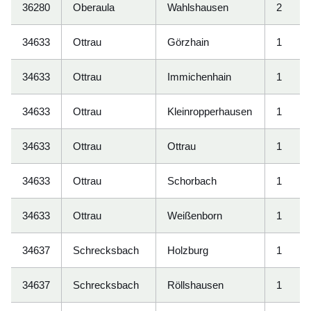
36280
Oberaula
Wahlshausen
2
34633
Ottrau
Görzhain
1
34633
Ottrau
Immichenhain
1
34633
Ottrau
Kleinropperhausen
1
34633
Ottrau
Ottrau
1
34633
Ottrau
Schorbach
1
34633
Ottrau
Weißenborn
1
34637
Schrecksbach
Holzburg
1
34637
Schrecksbach
Röllshausen
1