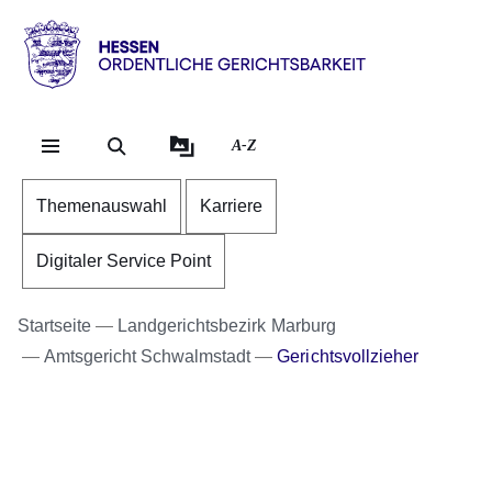
Direkt zum Kopf der Se
Direkt zum Inhalt
Direkt zum Fuß der Sei
Hessen
-
Ordentliche
A-Z
Gerichtsbarkeit
Themenauswahl
Karriere
Digitaler Service Point
Startseite
Landgerichtsbezirk Marburg
Amtsgericht Schwalmstadt
Gerichtsvollzieher