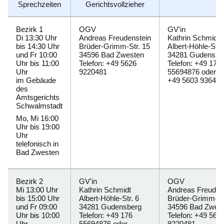
Sprechzeiten
Gerichtsvollzieher
Bezirk 1
OGV
GV'in
Di 13:30 Uhr
Andreas
Freudenstein
Kathrin
Schmidt
bis 14:30 Uhr
Brüder-Grimm-Str. 15
Albert-Höhle-Str.
und Fr 10:00
34596 Bad Zwesten
34281 Gudensbe
Uhr bis 11:00
Telefon: +49 5626
Telefon: +49 176
Uhr
9220481
55694876 oder
im Gebäude
+49 5603 93645
des
Amtsgerichts
Schwalmstadt
Mo, Mi 16:00
Uhr bis 19:00
Uhr
telefonisch in
Bad Zwesten
Bezirk 2
GV'in
OGV
Mi 13:00 Uhr
Kathrin
Schmidt
Andreas
Freuden
bis 15:00 Uhr
Albert-Höhle-Str. 6
Brüder-Grimm-St
und Fr 09:00
34281 Gudensberg
34596 Bad Zwes
Uhr bis 10:00
Telefon: +49 176
Telefon: +49 562
Uhr
55694876 oder
9220481