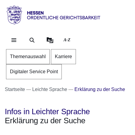
Direkt zum Kopf der Se
Direkt zum Inhalt
Direkt zum Fuß der Sei
Hessen
-
Ordentliche
A-Z
Gerichtsbarkeit
Themenauswahl
Karriere
Digitaler Service Point
Startseite
Leichte Sprache
Erklärung zu der Suche
Infos in Leichter Sprache
Erklärung zu der Suche