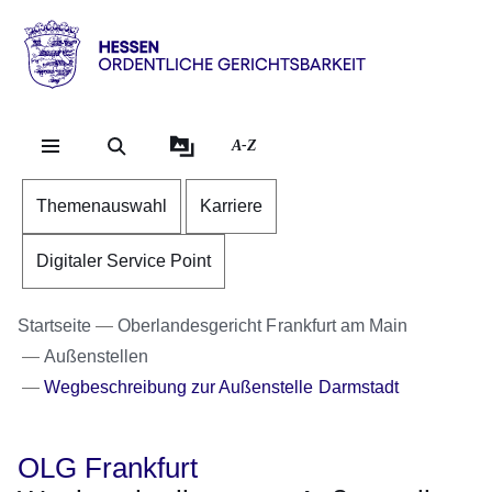
Direkt zum Kopf der Se
Direkt zum Inhalt
Direkt zum Fuß der Sei
Hessen
-
Ordentliche
A-Z
Gerichtsbarkeit
Themenauswahl
Karriere
Digitaler Service Point
Startseite
Oberlandesgericht Frankfurt am Main
Außenstellen
Wegbeschreibung zur Außenstelle Darmstadt
OLG Frankfurt