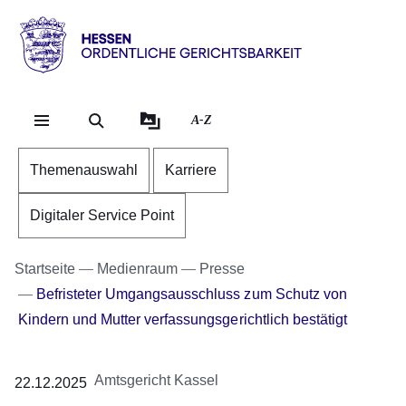
Direkt zum Kopf der Se
Direkt zum Inhalt
Direkt zum Fuß der Sei
Hessen
-
Ordentliche
A-Z
Gerichtsbarkeit
Themenauswahl
Karriere
Digitaler Service Point
Startseite
Medienraum
Presse
Befristeter Umgangsausschluss zum Schutz von
Kindern und Mutter verfassungsgerichtlich bestätigt
Amtsgericht Kassel
22.12.2025