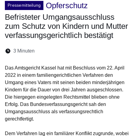
Opferschutz
Pressemitteilung
Befristeter Umgangsausschluss
zum Schutz von Kindern und Mutter
verfassungsgerichtlich bestätigt
Lesedauer:
3 Minuten
Öffnet sich in einem neuen Fenster
Öffnet sich in einem neuen Fenster
Öffnet sich in einem neuen Fenste
Öffnet sich in einem neuen Fe
Öffnet sich in einem neu
Das Amtsgericht Kassel hat mit Beschluss vom 22. April
2022 in einem familiengerichtlichen Verfahren den
Umgang eines Vaters mit seinen beiden minderjährigen
Kindern für die Dauer von drei Jahren ausgeschlossen.
Die hiergegen eingelegten Rechtsmittel blieben ohne
Erfolg. Das Bundesverfassungsgericht sah den
Umgangsausschluss als verfassungsrechtlich
gerechtfertigt.
Dem Verfahren lag ein familiärer Konflikt zugrunde, wobei