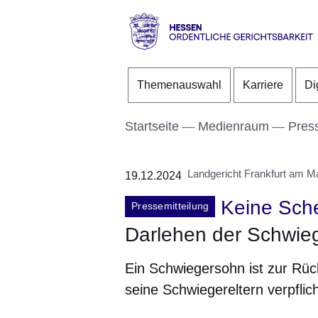
Direkt zum Kopf der S
Direkt zum Inhalt
Direkt zum Fuß der Se
Hessen
-
Themenauswahl
Karriere
Di
Ordentliche
Gerichtsbarkeit
Startseite
Medienraum
Pres
Landgericht Frankfurt am M
19.12.2024
Keine Sch
Pressemitteilung
Darlehen der Schwieg
Ein Schwiegersohn ist zur Rüc
seine Schwiegereltern verpflich