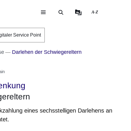
A-Z
eite
ite
gitaler Service Point
se
Darlehen der Schwiegereltern
ain
enkung
ereltern
kzahlung eines sechsstelligen Darlehens an
tet.