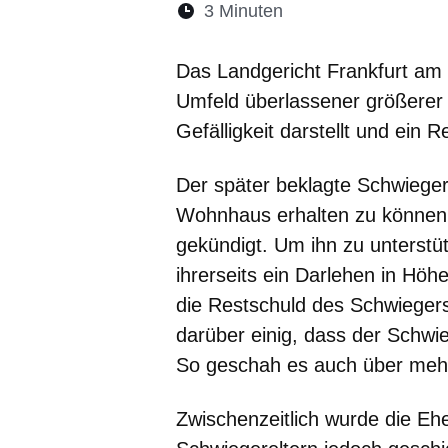
Lesedauer:
3 Minuten
Öffnet sich in eine
Öffnet sich in 
Öffnet sic
Öffnet
Ö
Das Landgericht Frankfurt am 
Umfeld überlassener größerer 
Gefälligkeit darstellt und ein
Der später beklagte Schwieger
Wohnhaus erhalten zu können. 
gekündigt. Um ihn zu unterstü
ihrerseits ein Darlehen in Höh
die Restschuld des Schwieger
darüber einig, dass der Schwie
So geschah es auch über meh
Zwischenzeitlich wurde die Eh