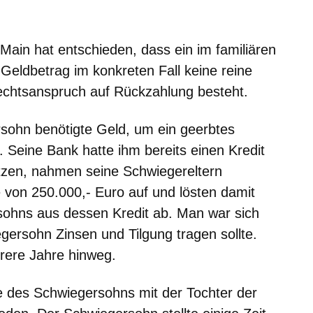
m neuen Fenster
einem neuen Fenster
h in einem neuen Fenster
 sich in einem neuen Fenster
ffnet sich in einem neuen Fenster
Main hat entschieden, dass ein im familiären
Geldbetrag im konkreten Fall keine reine
 Rechtsanspruch auf Rückzahlung besteht.
sohn benötigte Geld, um ein geerbtes
Seine Bank hatte ihm bereits einen Kredit
tzen, nahmen seine Schwiegereltern
e von 250.000,- Euro auf und lösten damit
sohns aus dessen Kredit ab. Man war sich
gersohn Zinsen und Tilgung tragen sollte.
rere Jahre hinweg.
e des Schwiegersohns mit der Tochter der