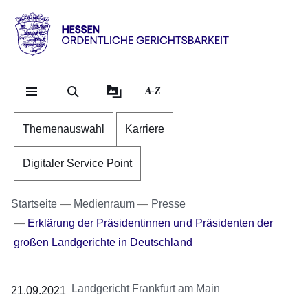
Direkt zum Kopf der Se
Direkt zum Inhalt
Direkt zum Fuß der Sei
Hessen
-
Ordentliche
A-Z
Gerichtsbarkeit
Themenauswahl
Karriere
Digitaler Service Point
Startseite
Medienraum
Presse
Erklärung der Präsidentinnen und Präsidenten der
großen Landgerichte in Deutschland
Landgericht Frankfurt am Main
21.09.2021