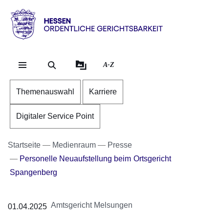
Direkt zum Kopf der Se
Direkt zum Inhalt
Direkt zum Fuß der Sei
Hessen
-
Ordentliche
A-Z
Gerichtsbarkeit
Themenauswahl
Karriere
Digitaler Service Point
Startseite
Medienraum
Presse
Personelle Neuaufstellung beim Ortsgericht
Spangenberg
Amtsgericht Melsungen
01.04.2025