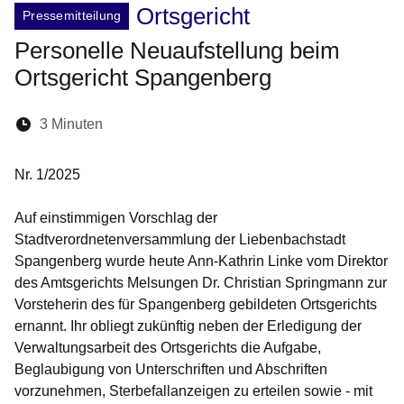
Ortsgericht
Pressemitteilung
Personelle Neuaufstellung beim
Ortsgericht Spangenberg
Lesedauer:
3 Minuten
Öffnet sich in einem neuen Fenster
Öffnet sich in einem neuen Fenster
Öffnet sich in einem neuen Fenste
Öffnet sich in einem neuen Fe
Öffnet sich in einem neu
Nr. 1/2025
Auf einstimmigen Vorschlag der
Stadtverordnetenversammlung der Liebenbachstadt
Spangenberg wurde heute Ann-Kathrin Linke vom Direktor
des Amtsgerichts Melsungen Dr. Christian Springmann zur
Vorsteherin des für Spangenberg gebildeten Ortsgerichts
ernannt. Ihr obliegt zukünftig neben der Erledigung der
Verwaltungsarbeit des Ortsgerichts die Aufgabe,
Beglaubigung von Unterschriften und Abschriften
vorzunehmen, Sterbefallanzeigen zu erteilen sowie - mit