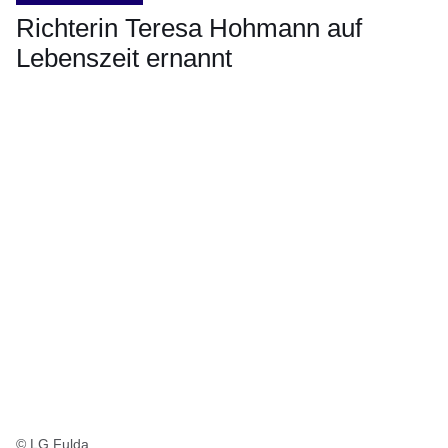
Richterin Teresa Hohmann auf
Lebenszeit ernannt
Öffnet sich in einem neuen Fenster
Öffnet sich in einem neuen Fenster
Öffnet sich in einem neuen Fenster
Öffnet sich in einem neuen Fenster
Öffnet sich in einem neuen Fenster
© LG Fulda