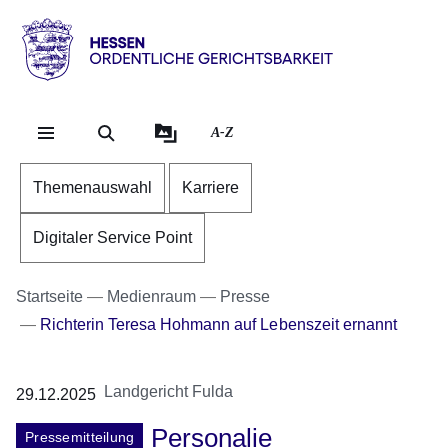
Direkt zum Kopf der Se
Direkt zum Inhalt
Direkt zum Fuß der Sei
Hessen
-
Ordentliche
A-Z
Gerichtsbarkeit
Themenauswahl
Karriere
Digitaler Service Point
Startseite
Medienraum
Presse
Richterin Teresa Hohmann auf Lebenszeit ernannt
Landgericht Fulda
29.12.2025
Personalie
Pressemitteilung