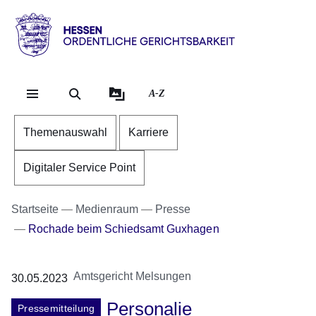
Direkt zum Kopf der Se
Direkt zum Inhalt
Direkt zum Fuß der Sei
Hessen
-
Ordentliche
A-Z
Gerichtsbarkeit
Themenauswahl
Karriere
Digitaler Service Point
Startseite
Medienraum
Presse
Rochade beim Schiedsamt Guxhagen
Amtsgericht Melsungen
30.05.2023
Personalie
Pressemitteilung