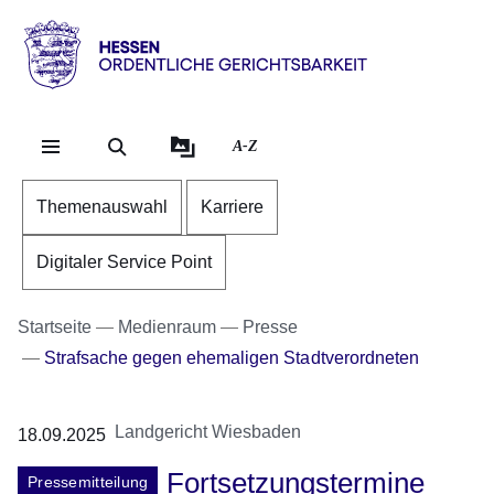
Direkt zum Kopf der Se
Direkt zum Inhalt
Direkt zum Fuß der Sei
Hessen
-
Ordentliche
A-Z
Gerichtsbarkeit
Themenauswahl
Karriere
Digitaler Service Point
Startseite
Medienraum
Presse
Strafsache gegen ehemaligen Stadtverordneten
Landgericht Wiesbaden
18.09.2025
Fortsetzungstermine
Pressemitteilung