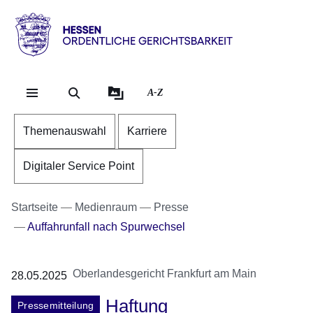
Direkt zum Kopf der Se
Direkt zum Inhalt
Direkt zum Fuß der Sei
Hessen
-
Ordentliche
A-Z
Gerichtsbarkeit
Themenauswahl
Karriere
Digitaler Service Point
Startseite
Medienraum
Presse
Auffahrunfall nach Spurwechsel
Oberlandesgericht Frankfurt am Main
28.05.2025
Haftung
Pressemitteilung