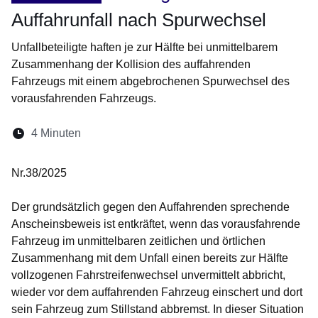
Auffahrunfall nach Spurwechsel
Unfallbeteiligte haften je zur Hälfte bei unmittelbarem
Zusammenhang der Kollision des auffahrenden
Fahrzeugs mit einem abgebrochenen Spurwechsel des
vorausfahrenden Fahrzeugs.
Lesedauer:
4 Minuten
Öffnet sich in einem neuen Fenster
Öffnet sich in einem neuen Fenster
Öffnet sich in einem neuen Fenste
Öffnet sich in einem neuen Fe
Öffnet sich in einem neu
Nr.38/2025
Der grundsätzlich gegen den Auffahrenden sprechende
Anscheinsbeweis ist entkräftet, wenn das vorausfahrende
Fahrzeug im unmittelbaren zeitlichen und örtlichen
Zusammenhang mit dem Unfall einen bereits zur Hälfte
vollzogenen Fahrstreifenwechsel unvermittelt abbricht,
wieder vor dem auffahrenden Fahrzeug einschert und dort
sein Fahrzeug zum Stillstand abbremst. In dieser Situation