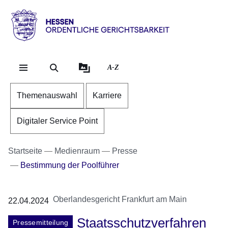
Direkt zum Kopf der Se
Direkt zum Inhalt
Direkt zum Fuß der Sei
Hessen
-
Ordentliche
A-Z
Gerichtsbarkeit
Themenauswahl
Karriere
Digitaler Service Point
Startseite
Medienraum
Presse
Bestimmung der Poolführer
Oberlandesgericht Frankfurt am Main
22.04.2024
Staatsschutzverfahren
Pressemitteilung