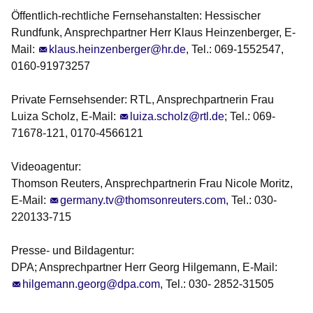
Öffentlich-rechtliche Fernsehanstalten
:
Hessischer
Rundfunk
, Ansprechpartner Herr Klaus Heinzenberger, E-
Mail:
klaus.heinzenberger@hr.de
, Tel.: 069-1552547,
0160-91973257
Private Fernsehsender
:
RTL
, Ansprechpartnerin Frau
Luiza Scholz, E-Mail:
luiza.scholz@rtl.de
; Tel.: 069-
71678-121, 0170-4566121
Videoagentur:
Thomson Reuters
, Ansprechpartnerin Frau Nicole Moritz,
E-Mail:
germany.tv@thomsonreuters.com
, Tel.: 030-
220133-715
Presse- und Bildagentur:
DPA
; Ansprechpartner Herr Georg Hilgemann, E-Mail:
hilgemann.georg@dpa.com
, Tel.: 030- 2852-31505