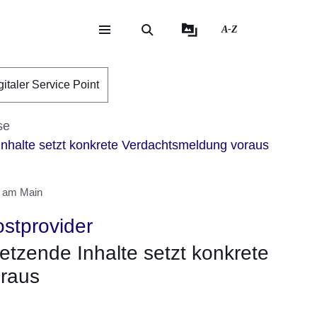
A-Z
eite
ite
gitaler Service Point
se
Inhalte setzt konkrete Verdachtsmeldung voraus
t am Main
stprovider
letzende Inhalte setzt konkrete
raus