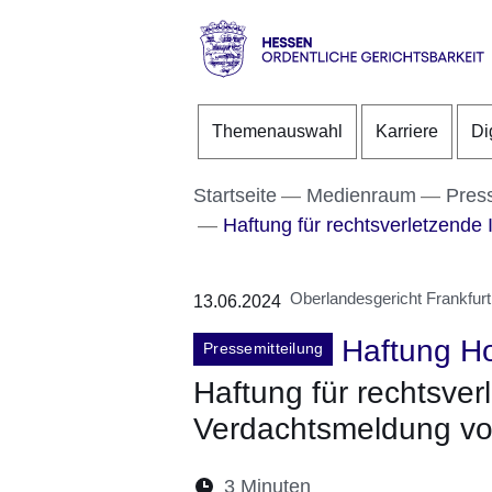
Direkt zum Kopf der S
Direkt zum Inhalt
Direkt zum Fuß der Se
Hessen
-
Themenauswahl
Karriere
Di
Ordentliche
Gerichtsbarkeit
Startseite
Medienraum
Pres
Haftung für rechtsverletzende 
Oberlandesgericht Frankfur
13.06.2024
Haftung Ho
Pressemitteilung
Haftung für rechtsver
Verdachtsmeldung vo
Lesedauer:
3 Minuten