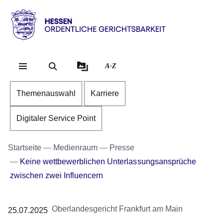
Direkt zum Kopf der Se
Direkt zum Inhalt
Direkt zum Fuß der Sei
Hessen
-
Ordentliche
A-Z
Gerichtsbarkeit
Themenauswahl
Karriere
Digitaler Service Point
Startseite
Medienraum
Presse
Keine wettbewerblichen Unterlassungsansprüche
zwischen zwei Influencern
Oberlandesgericht Frankfurt am Main
25.07.2025