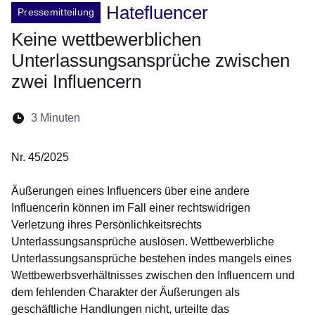
Hatefluencer
Pressemitteilung
Keine wettbewerblichen
Unterlassungsansprüche zwischen
zwei Influencern
Lesedauer:
3 Minuten
Öffnet sich in einem neuen Fenster
Öffnet sich in einem neuen Fenster
Öffnet sich in einem neuen Fenste
Öffnet sich in einem neuen Fe
Öffnet sich in einem neu
Nr. 45/2025
Äußerungen eines Influencers über eine andere
Influencerin können im Fall einer rechtswidrigen
Verletzung ihres Persönlichkeitsrechts
Unterlassungsansprüche auslösen. Wettbewerbliche
Unterlassungsansprüche bestehen indes mangels eines
Wettbewerbsverhältnisses zwischen den Influencern und
dem fehlenden Charakter der Äußerungen als
geschäftliche Handlungen nicht, urteilte das