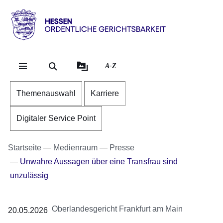
Direkt zum Kopf der Se
Direkt zum Inhalt
Direkt zum Fuß der Sei
Hessen
-
Ordentliche
A-Z
Gerichtsbarkeit
Themenauswahl
Karriere
Digitaler Service Point
Startseite
Medienraum
Presse
Unwahre Aussagen über eine Transfrau sind
unzulässig
Oberlandesgericht Frankfurt am Main
20.05.2026