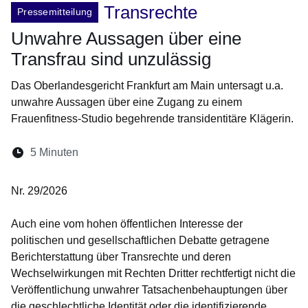
Transrechte
Pressemitteilung
Unwahre Aussagen über eine
Transfrau sind unzulässig
Das Oberlandesgericht Frankfurt am Main untersagt u.a.
unwahre Aussagen über eine Zugang zu einem
Frauenfitness-Studio begehrende transidentitäre Klägerin.
Lesedauer:
5 Minuten
Öffnet sich in einem neuen Fenster
Öffnet sich in einem neuen Fenster
Öffnet sich in einem neuen Fenste
Öffnet sich in einem neuen Fe
Öffnet sich in einem neu
Nr. 29/2026
Auch eine vom hohen öffentlichen Interesse der
politischen und gesellschaftlichen Debatte getragene
Berichterstattung über Transrechte und deren
Wechselwirkungen mit Rechten Dritter rechtfertigt nicht die
Veröffentlichung unwahrer Tatsachenbehauptungen über
die geschlechtliche Identität oder die identifizierende