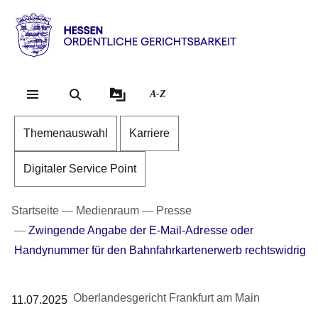
Direkt zum Kopf der Se
Direkt zum Inhalt
Direkt zum Fuß der Sei
Hessen
-
Ordentliche
A-Z
Gerichtsbarkeit
Themenauswahl
Karriere
Digitaler Service Point
Startseite
Medienraum
Presse
Zwingende Angabe der E-Mail-Adresse oder
Handynummer für den Bahnfahrkartenerwerb rechtswidrig
Oberlandesgericht Frankfurt am Main
11.07.2025