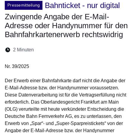
Bahnticket - nur digital
Pressemitteilung
Zwingende Angabe der E-Mail-
Adresse oder Handynummer für den
Bahnfahrkartenerwerb rechtswidrig
Lesedauer:
2 Minuten
Öffnet sich in einem neuen Fenster
Öffnet sich in einem neuen Fenster
Öffnet sich in einem neuen Fenste
Öffnet sich in einem neuen Fe
Öffnet sich in einem neu
Nr. 39/2025
Der Erwerb einer Bahnfahrkarte darf nicht die Angabe der
E-Mail-Adresse bzw. der Handynummer voraussetzen.
Diese Datenverarbeitung ist für die Vertragserfüllung nicht
erforderlich. Das Oberlandesgericht Frankfurt am Main
(OLG) verurteilte mit heute verkündeter Entscheidung die
Deutsche Bahn Fernverkehr AG, es zu unterlassen, den
Erwerb von „Spar“- und „Super-Sparpreistickets“ von der
Angabe der E-Mail-Adresse bzw. der Handynummer