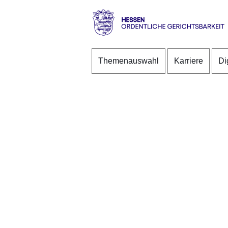
Direkt zum Kopf der S
Direkt zum Inhalt
Direkt zum Fuß der Se
Hessen
-
Themenauswahl
Karriere
Di
Ordentliche
Gerichtsbarkeit