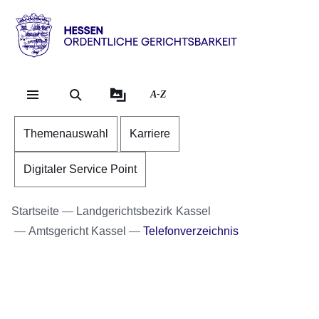
Direkt zum Kopf der Se
Direkt zum Inhalt
Direkt zum Fuß der Sei
Hessen
-
Ordentliche
A-Z
Gerichtsbarkeit
Themenauswahl
Karriere
Digitaler Service Point
Startseite
Landgerichtsbezirk Kassel
Amtsgericht Kassel
Telefonverzeichnis