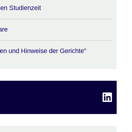
hen Studienzeit
are
en und Hinweise der Gerichte"
Link zu Linke
Öffnet sich i