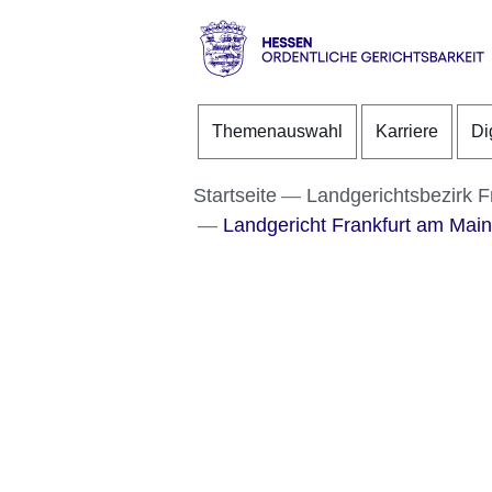
Direkt zum Kopf der S
Direkt zum Inhalt
Direkt zum Fuß der Se
Hessen
-
Themenauswahl
Karriere
Di
Ordentliche
Gerichtsbarkeit
Startseite
Landgerichtsbezirk F
Landgericht Frankfurt am Main