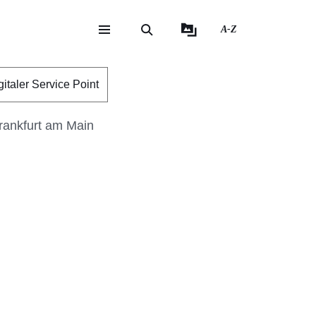
A-Z
eite
ite
gitaler Service Point
rankfurt am Main