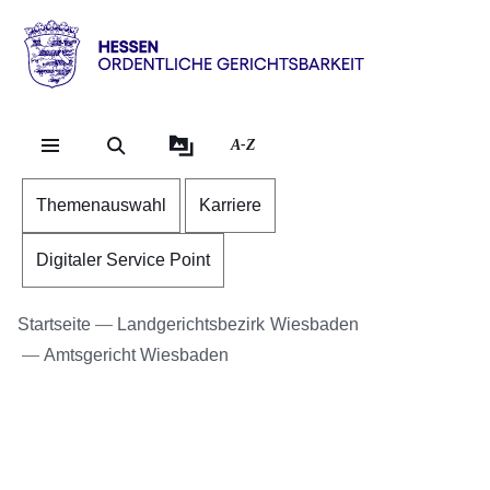
Direkt zum Kopf der S
Direkt zum Inhalt
Direkt zum Fuß der Se
Hessen
-
Ordentliche
A-Z
Gerichtsbarkeit
Themenauswahl
Karriere
Digitaler Service Point
Startseite
Landgerichtsbezirk Wiesbaden
Amtsgericht Wiesbaden